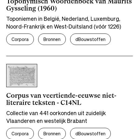
Toponymisch Woordenboek van Maurits
Gysseling (1960)
Toponiemen in België, Nederland, Luxemburg,
Noord-Frankrijk en West-Duitsland (vóór 1226)
Corpora
Bronnen
dBouwstoffen
Corpus van veertiende-eeuwse niet-
literaire teksten - C14NL
Collectie van 441 oorkonden uit zuidelijk
Vlaanderen en westelijk Brabant
Corpora
Bronnen
dBouwstoffen