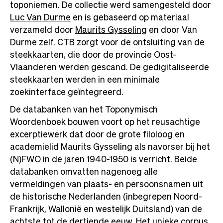
toponiemen. De collectie werd samengesteld door
Luc Van Durme
en is gebaseerd op materiaal
verzameld door
Maurits Gysseling
en door Van
Durme zelf. CTB zorgt voor de ontsluiting van de
steekkaarten, die door de provincie Oost-
Vlaanderen werden gescand. De gedigitaliseerde
steekkaarten werden in een minimale
zoekinterface geïntegreerd.
De databanken van het Toponymisch
Woordenboek bouwen voort op het reusachtige
excerptiewerk dat door de grote filoloog en
academielid Maurits Gysseling als navorser bij het
(N)FWO in de jaren 1940-1950 is verricht. Beide
databanken omvatten nagenoeg alle
vermeldingen van plaats- en persoonsnamen uit
de historische Nederlanden (inbegrepen Noord-
Frankrijk, Wallonië en westelijk Duitsland) van de
achtste tot de dertiende eeuw. Het unieke corpus