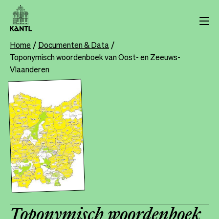
Overslaan
en
naar
de
Home
Documenten & Data
Breadcrumb
inhoud
Toponymisch woordenboek van Oost- en Zeeuws-
gaan
Vlaanderen
Toponymisch woordenboek