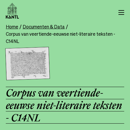
Overslaan
en
naar
de
Home
Documenten & Data
Breadcrumb
inhoud
Corpus van veertiende-eeuwse niet-literaire teksten -
gaan
C14NL
Corpus van veertiende-
eeuwse niet-literaire teksten
- C14NL