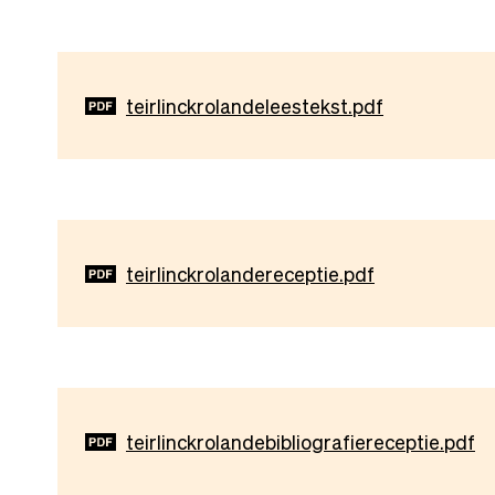
Document
teirlinckrolandeleestekst.pdf
Document
teirlinckrolandereceptie.pdf
Document
teirlinckrolandebibliografiereceptie.pdf