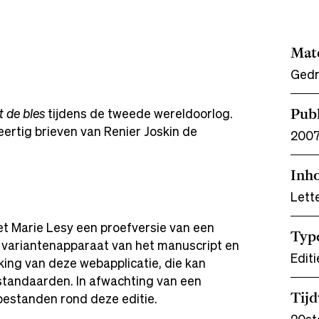
Mate
Gedr
 de bles
tijdens de tweede wereldoorlog.
Publ
eertig brieven van Renier Joskin de
200
Inh
Lett
t Marie Lesy een proefversie van een
Typ
n variantenapparaat van het manuscript en
Editi
ing van deze webapplicatie, die kan
standaarden. In afwachting van een
estanden rond deze editie.
Tij