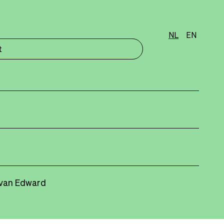
NL
EN
t
e van Edward