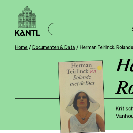
Overslaan
en
naar
de
inhoud
gaan
Home
Documenten & Data
Herman Teirlinck. Rolande
Breadcrumb
He
Ro
Kritisc
Vanhou