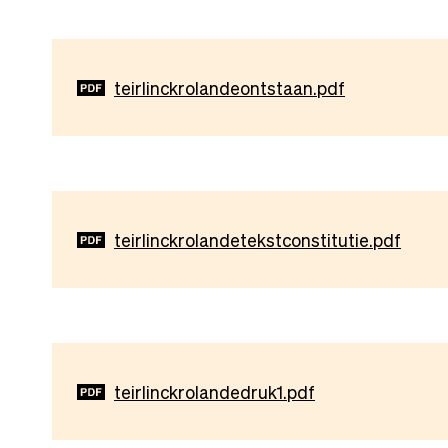
Document
teirlinckrolandeontstaan.pdf
Document
teirlinckrolandetekstconstitutie.pdf
Document
teirlinckrolandedruk1.pdf