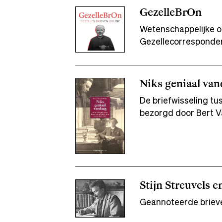
GezelleBrOn
Wetenschappelijke on
Gezellecorresponde
Niks geniaal va
De briefwisseling t
bezorgd door Bert 
Stijn Streuvels e
Geannoteerde brieve