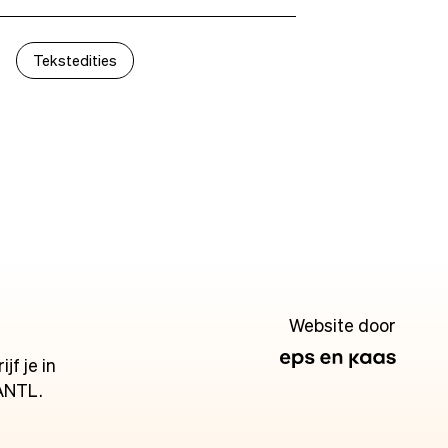
Tekstedities
Website door
jf je in
ANTL.