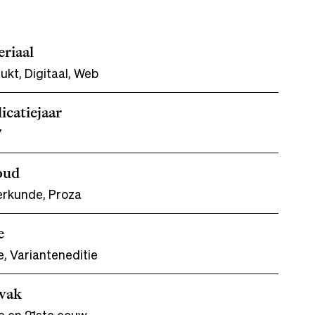
riaal
ukt, Digitaal, Web
icatiejaar
7
oud
erkunde, Proza
e
e, Varianteneditie
dvak