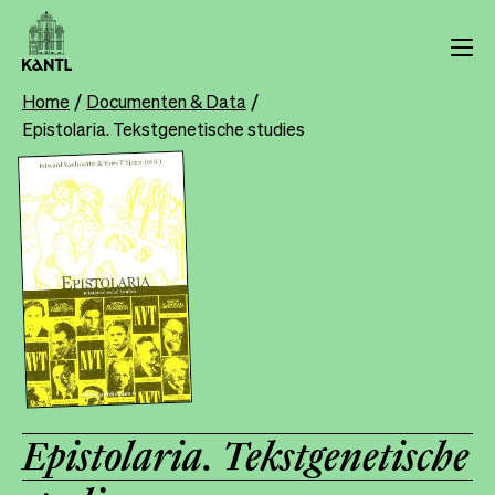
Overslaan
en
naar
de
Home
Documenten & Data
Breadcrumb
inhoud
Epistolaria. Tekstgenetische studies
gaan
Epistolaria. Tekstgenetische