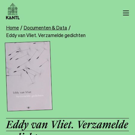
Overslaan
en
naar
de
Home
Documenten & Data
Breadcrumb
inhoud
Eddy van Vliet. Verzamelde gedichten
gaan
Eddy van Vliet. Verzamelde