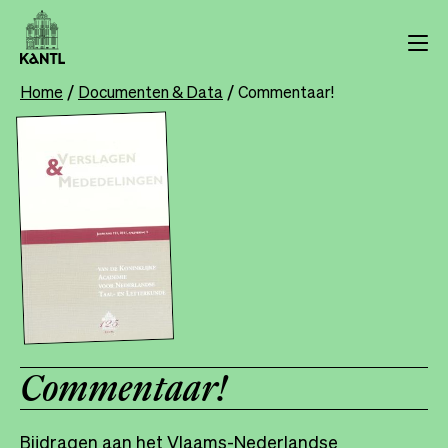
Overslaan
en
naar
de
Home
Documenten & Data
Commentaar!
Breadcrumb
inhoud
gaan
Commentaar!
Bijdragen aan het Vlaams-Nederlandse