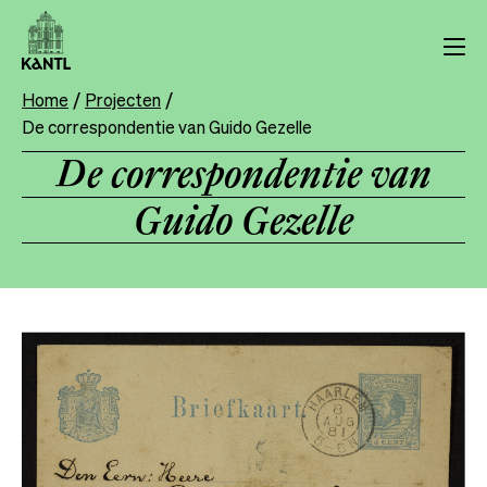
Overslaan
en
naar
de
Home
Projecten
Breadcrumb
inhoud
De correspondentie van Guido Gezelle
gaan
De correspondentie van
Guido Gezelle