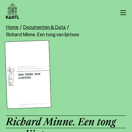
Overslaan
en
naar
de
Home
Documenten & Data
Breadcrumb
inhoud
Richard Minne. Een tong van lijntses
gaan
Richard Minne. Een tong