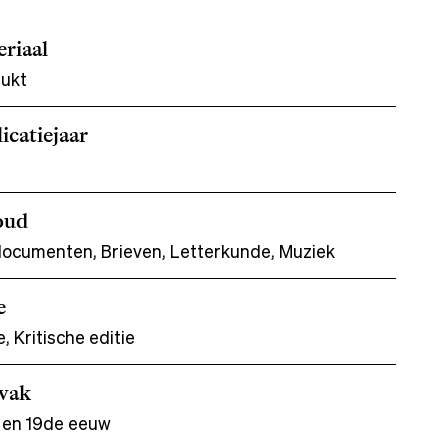
riaal
ukt
icatiejaar
oud
ocumenten, Brieven, Letterkunde, Muziek
e
e, Kritische editie
dvak
 en 19de eeuw