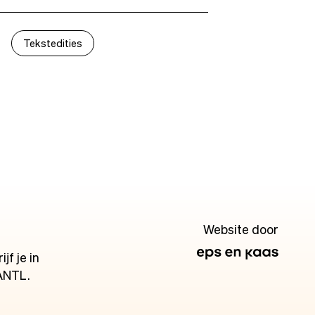
Tekstedities
Website door
jf je in
ANTL.