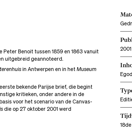
Mate
Gedr
Publ
2001
ie Peter Benoit tussen 1859 en 1863 vanuit
en uitgebreid geannoteerd.
Inh
erenhuis
in Antwerpen en in het
Museum
Egod
 eerste bekende Parijse brief, die begint
Typ
unstige kritieken, onder andere in de
Editi
 basis voor het scenario van de Canvas-
js
die op 27 oktober 2001 werd
Tij
18de