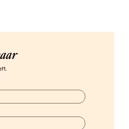
baar
ft.