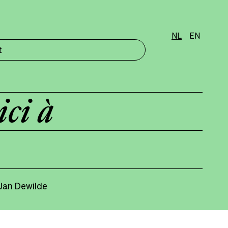
NL
EN
t
ici à
 Jan Dewilde