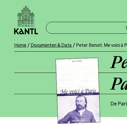
Overslaan
en
naar
de
inhoud
gaan
Home
Documenten & Data
Peter Benoit. Me voici à P
Breadcrumb
Pe
Pa
De Pari