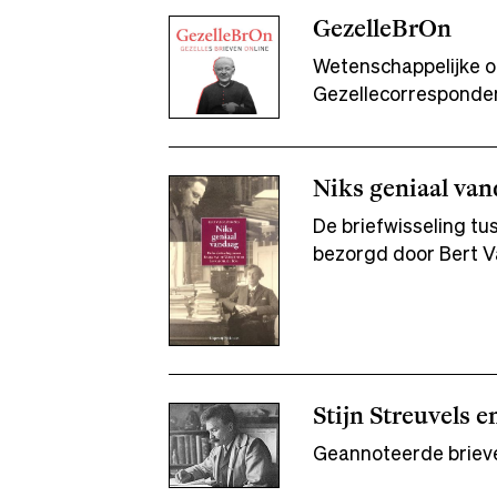
GezelleBrOn
Wetenschappelijke on
Gezellecorresponde
Niks geniaal va
De briefwisseling t
bezorgd door Bert 
Stijn Streuvels e
Geannoteerde brieve