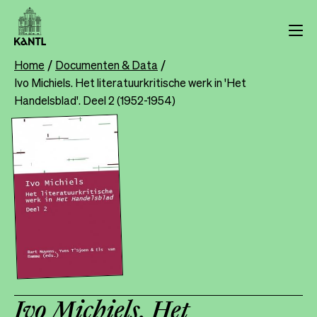
Overslaan
en
naar
de
Home
Documenten & Data
Breadcrumb
inhoud
Ivo Michiels. Het literatuurkritische werk in 'Het
gaan
Handelsblad'. Deel 2 (1952-1954)
Ivo Michiels. Het