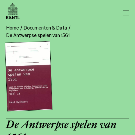
Overslaan
en
naar
de
Home
Documenten & Data
Breadcrumb
inhoud
De Antwerpse spelen van 1561
gaan
De Antwerpse spelen van