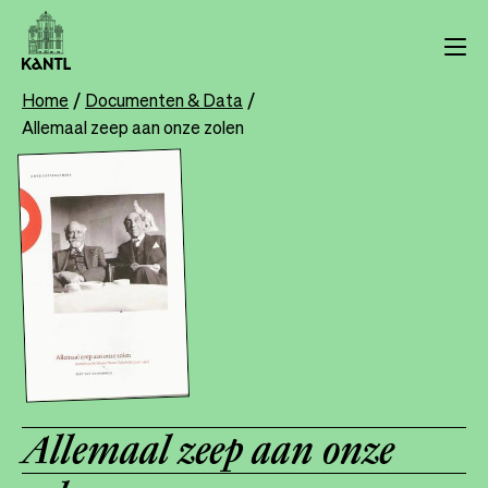
Overslaan
en
naar
de
Home
Documenten & Data
Breadcrumb
inhoud
Allemaal zeep aan onze zolen
gaan
Allemaal zeep aan onze