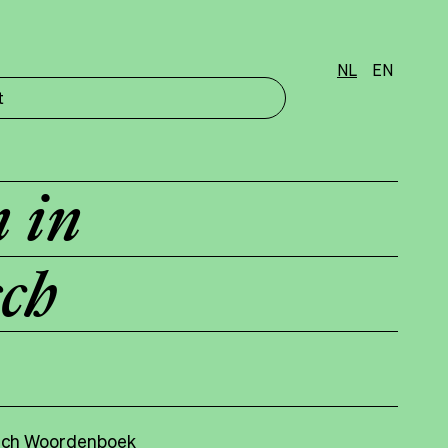
NL
EN
t
 in
sch
isch Woordenboek