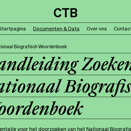
CTB
Startpagina
Documenten & Data
Over ons
Contac
tionaal Biografisch Woordenboek
ndleiding Zoeken
tionaal Biografi
oordenboek
ntatie voor het doorzoeken van het Nationaal Biograf