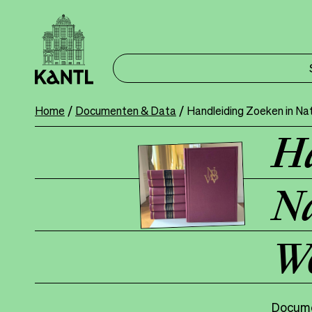
Overslaan
en
naar
de
inhoud
gaan
Home
Documenten & Data
Handleiding Zoeken in Na
Breadcrumb
Ha
Na
W
Docume