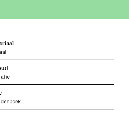
riaal
aal
oud
rafie
e
rdenboek