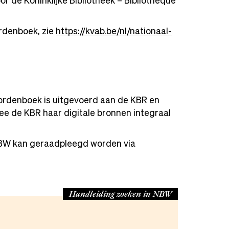
r de Koninklijke Bibliotheek – Bibliothèque
rdenboek, zie
https://kvab.be/nl/nationaal-
oordenboek is uitgevoerd aan de KBR en
 de KBR haar digitale bronnen integraal
NBW kan geraadpleegd worden via
Handleiding zoeken in NBW