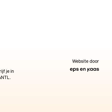
Website door
jf je in
ANTL.